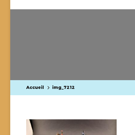
Accueil
img_7212