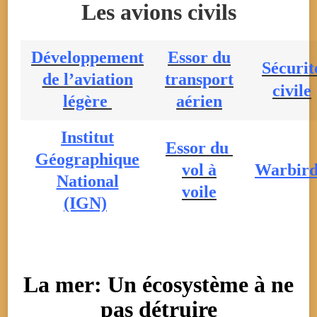
Les avions civils
Développement
Essor du
Sécurit
de l’aviation
transport
civile
légère
aérien
Institut
Essor du
Géographique
vol à
Warbird
National
voile
(IGN)
La mer: Un écosystème à ne
pas détruire