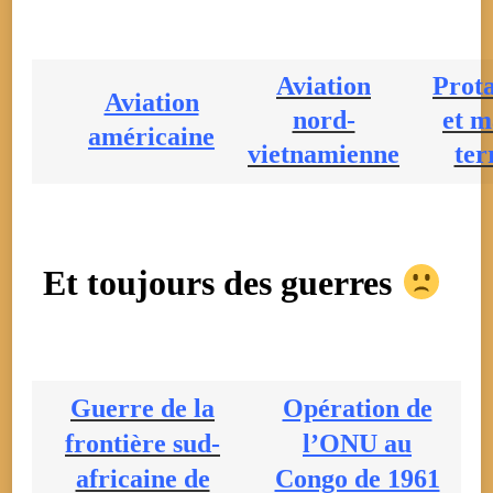
Aviation
Prota
Aviation
nord-
et m
américaine
vietnamienne
ter
Et toujours des guerres
Guerre de la
Opération de
frontière sud-
l’ONU au
africaine de
Congo de 1961