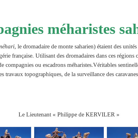
agnies méharistes sa
méhari
, le dromadaire de monte saharien) étaient des unités 
lgérie française. Utilisant des dromadaires dans ces région
 de compagnies ou escadrons méharistes.Véritables sentinell
s travaux topographiques, de la surveillance des caravanes e
Le Lieutenant « Philippe de KERVILER »