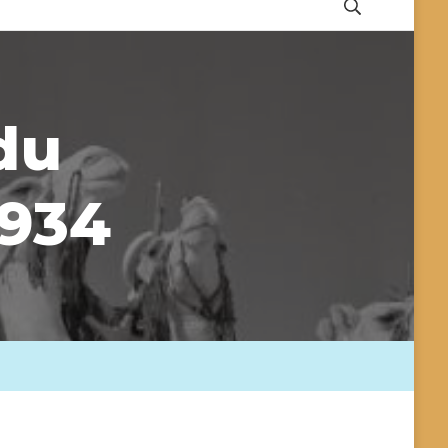
du
1934