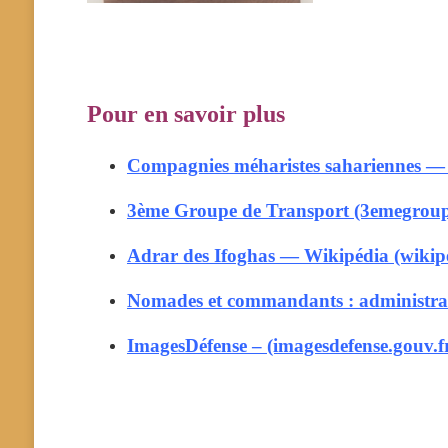
Pour en savoir plus
Compagnies méharistes sahariennes — 
3ème Groupe de Transport (3emegroup
Adrar des Ifoghas — Wikipédia (wikip
Nomades et commandants : administratio
ImagesDéfense – (imagesdefense.gouv.f