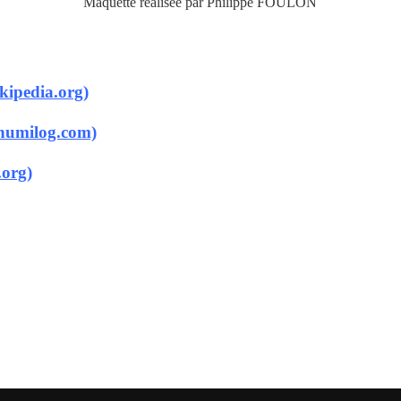
Maquette réalisée par Philippe FOULON
ipedia.org)
(numilog.com)
.org)