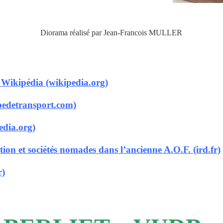
Diorama réalisé par Jean-Francois MULLER
Wikipédia (wikipedia.org)
edetransport.com)
edia.org)
n et sociétés nomades dans l’ancienne A.O.F. (ird.fr)
r)