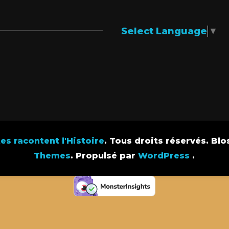
Select Language
▼
s racontent l'Histoire
. Tous droits réservés.
Blo
Themes
. Propulsé par
WordPress
.