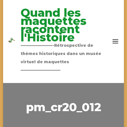
Quand les
maquettes
racontent
l'Histoire
————————-Rétrospective de
thèmes historiques dans un musée
virtuel de maquettes
——————————
pm_cr20_012