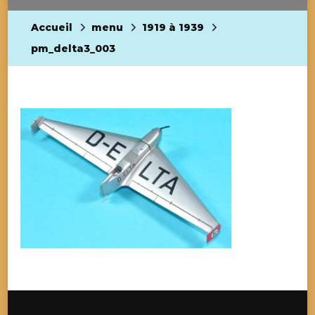
Accueil
menu
1919 à 1939
pm_delta3_003