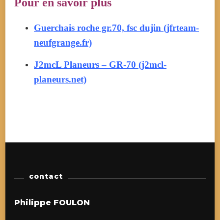
Pour en savoir plus
Guerchais roche gr.70, fsc dujin (jfrteam-
neufgrange.fr)
J2mcL Planeurs – GR-70 (j2mcl-
planeurs.net)
contact
Philippe FOULON