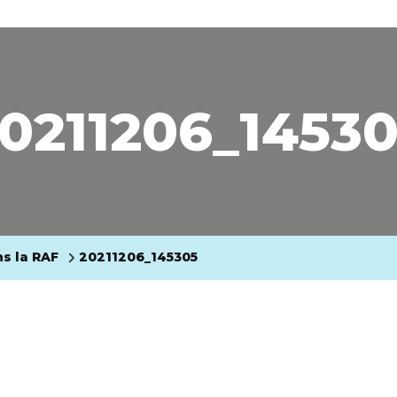
0211206_1453
ns la RAF
20211206_145305