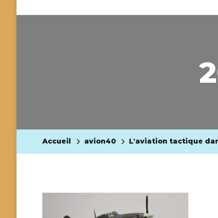
2
Accueil
avion40
L'aviation tactique da