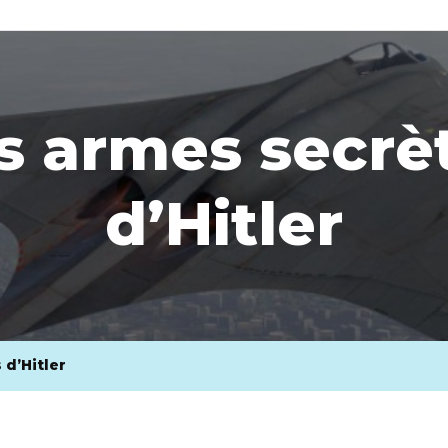
s armes secrè
d’Hitler
 d’Hitler