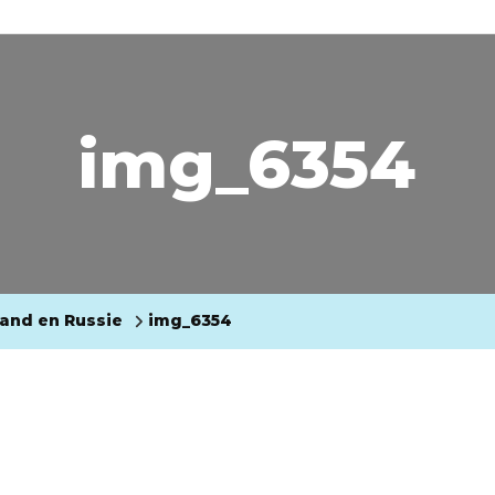
img_6354
mand en Russie
img_6354