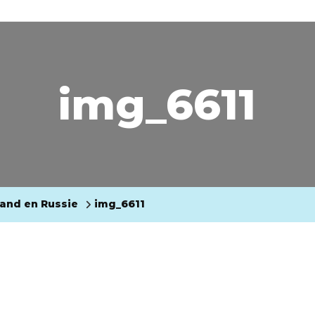
img_6611
mand en Russie
img_6611