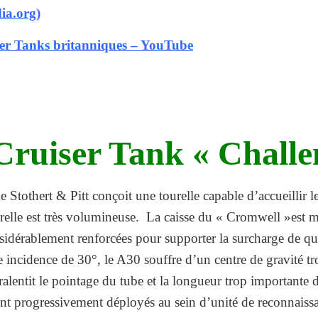
ia.org)
er Tanks britanniques – YouTube
ruiser Tank « Challe
me Stothert & Pitt conçoit une tourelle capable d’accueillir 
le est très volumineuse. La caisse du « Cromwell »est mod
nsidérablement renforcées pour supporter la surcharge de qu
ncidence de 30°, le A30 souffre d’un centre de gravité tro
e ralentit le pointage du tube et la longueur trop importante 
ont progressivement déployés au sein d’unité de reconnaiss