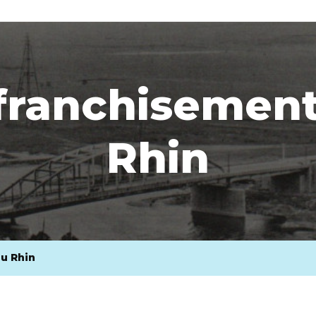
franchisemen
Rhin
u Rhin