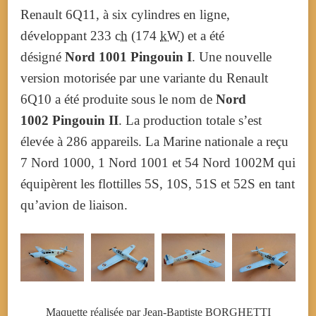
Renault 6Q11
, à six cylindres en ligne,
développant
233
ch
(174
kW
) et a été
désigné
Nord 1001
Pingouin I
. Une nouvelle
version motorisée par une variante du
Renault
6Q10
a été produite sous le nom de
Nord
1002
Pingouin II
. La production totale s’est
élevée à 286 appareils. La Marine nationale a reçu
7 Nord 1000, 1 Nord 1001 et 54 Nord 1002M qui
équipèrent les flottilles 5S, 10S, 51S et 52S en tant
qu’avion de liaison.
Maquette réalisée par Jean-Baptiste BORGHETTI