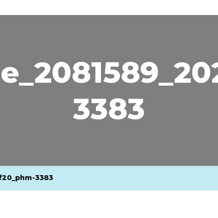
e_2081589_20
3383
f20_phm-3383