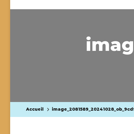
imag
Accueil
image_2081589_20241028_ob_9cd