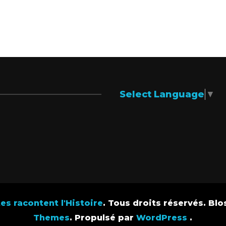
Select Language
▼
s racontent l'Histoire
. Tous droits réservés.
Blo
Themes
. Propulsé par
WordPress
.