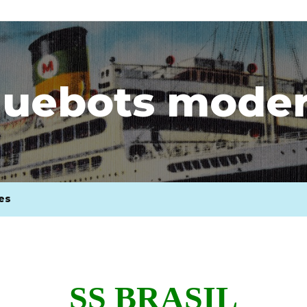
uebots mode
es
SS BRASIL