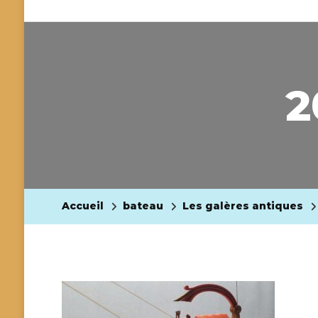
2
Accueil
bateau
Les galères antiques