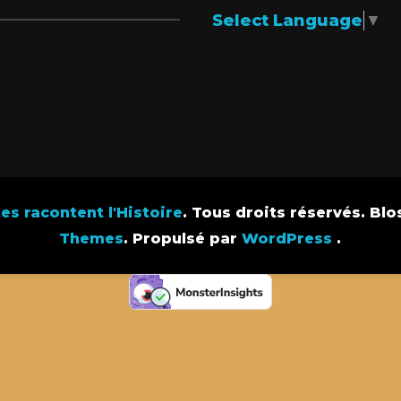
Select Language
▼
s racontent l'Histoire
. Tous droits réservés.
Blo
Themes
. Propulsé par
WordPress
.