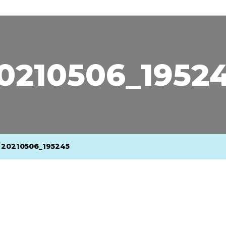
0210506_1952
20210506_195245