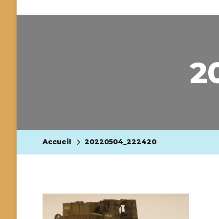
2
Accueil
20220504_222420