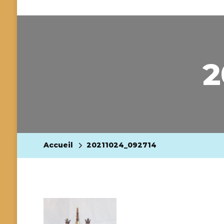
2
Accueil
20211024_092714