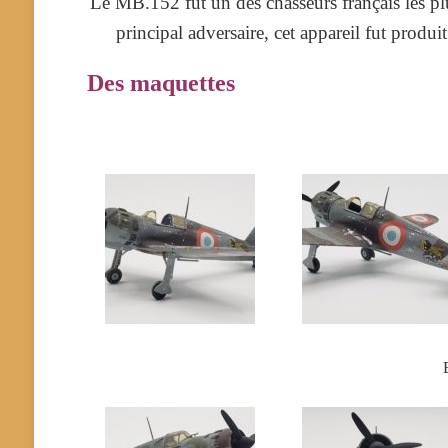
Le MB.152 fut un des chasseurs français les pl
principal adversaire, cet appareil fut produ
Des maquettes