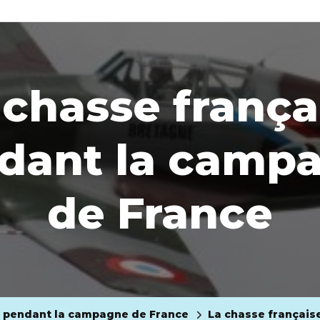
 chasse frança
dant la camp
de France
se pendant la campagne de France
La chasse français