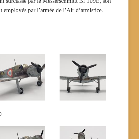
nt surclassé par le Messerschmittt Bf 109E, son
nt employés par l’armée de l’Air d’armistice.
0