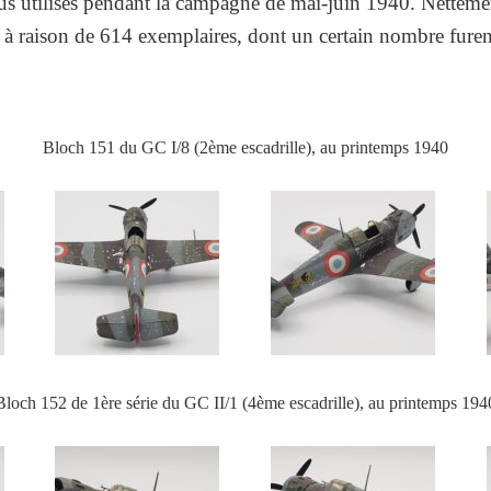
us utilisés pendant la campagne de mai-juin 1940. Netteme
it à raison de 614 exemplaires, dont un certain nombre fure
Bloch 151 du GC I/8 (2ème escadrille), au printemps 1940
Bloch 152 de 1ère série du GC II/1 (4ème escadrille), au printemps 194