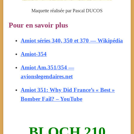
Maquette réalisée par Pascal DUCOS
Pour en savoir plus
Amiot séries 340, 350 et 370 — Wikipédia
Amiot-354
Amiot Am.351/354 —
avionslegendaires.net
Amiot 351: Why Did France’s « Best »
Bomber Fail? – YouTube
BLOCH 210