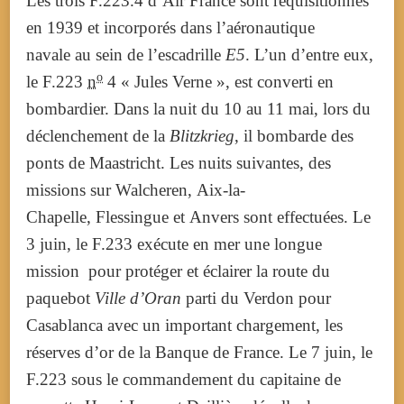
Les trois F.223.4 d’Air France sont réquisitionnés
en 1939 et incorporés dans l’aéronautique
navale au sein de l’escadrille
E5
. L’un d’entre eux,
o
le F.223
n
4 « Jules Verne », est converti en
bombardier. Dans la nuit du 10 au 11 mai, lors du
déclenchement de la
Blitzkrieg
, il bombarde des
ponts de Maastricht. Les nuits suivantes, des
missions sur Walcheren, Aix-la-
Chapelle, Flessingue et Anvers sont effectuées. Le
3 juin, le F.233 exécute en mer une longue
mission pour protéger et éclairer la route du
paquebot
Ville d’Oran
parti du Verdon pour
Casablanca avec un important chargement, les
réserves d’or de la Banque de France. Le 7 juin, le
F.223 sous le commandement du capitaine de