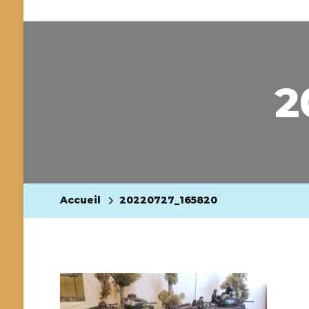
2
Accueil
20220727_165820