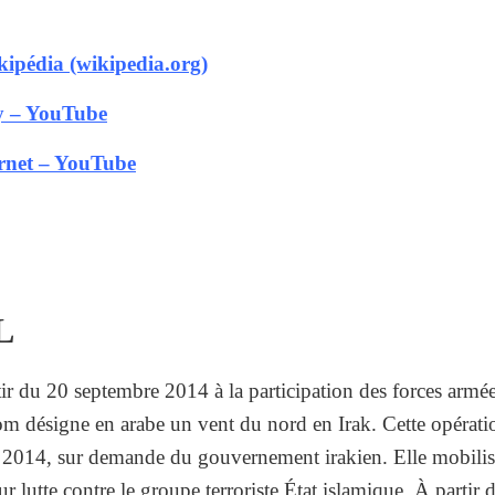
ipédia (wikipedia.org)
ry – YouTube
rnet – YouTube
L
tir du
20 septembre 2014
à la participation des forces armée
nom désigne en arabe un vent du nord en Irak.
Cette opérati
014, sur demande du gouvernement irakien. Elle mobilise l
ur lutte contre le groupe terroriste État islamique. À partir