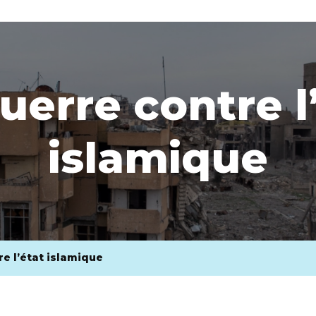
uerre contre l
islamique
re l’état islamique