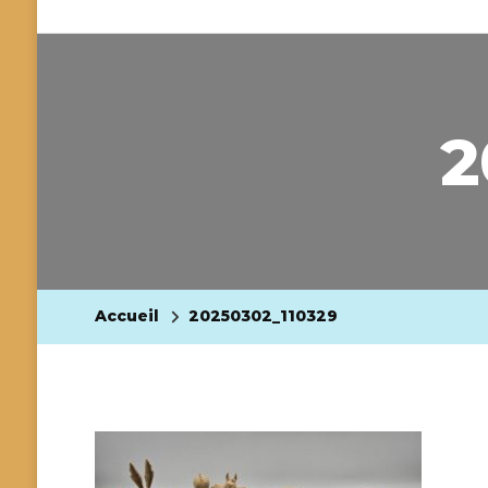
2
Accueil
20250302_110329