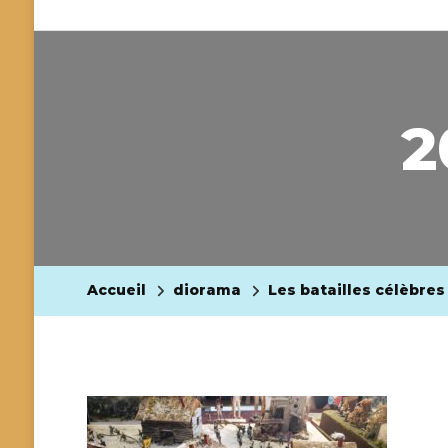
2
Accueil
diorama
Les batailles célèbres