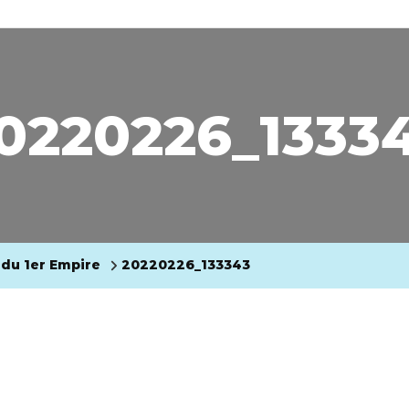
0220226_1333
 du 1er Empire
20220226_133343