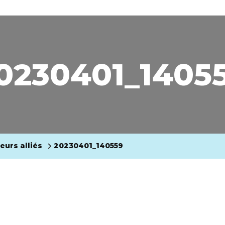
0230401_1405
eurs alliés
20230401_140559