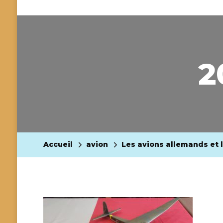
2
Accueil
avion
Les avions allemands et l