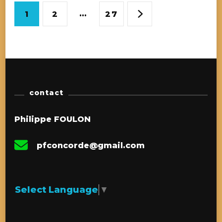
Navigation
Page
Page
…
Page
1
2
27
des
articles
contact
Philippe FOULON
pfconcorde@gmail.com
Select Language
▼