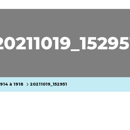
20211019_15295
914 à 1918
20211019_152951