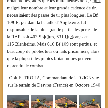
britanniques, alors que les mitrailleuses de 7,7
mm
,
malgré leur nombre et leur grande cadence de tir,
nécessitaient des passes de tir plus longues. Le
Bf
109 E
, pendant la bataille d’Angleterre, fut
responsable de la plus grande partie des pertes de
la RAF, soit 403
Spitfires
, 631
Huricanes
et
115
Blenheims
. Mais 610 Bf 109 sont perdus, et
beaucoup de pilotes tués ou faits prisonniers, alors
que la plupart des pilotes britanniques peuvent
reprendre le combat.
Oblt E. TROHA, Commandant de la 9./JG3 vue
sur le terrain de Desvres (France) en Octobre 1940