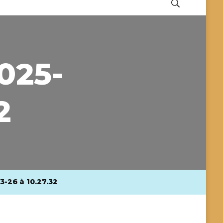
2025-
2
-26 à 10.27.32