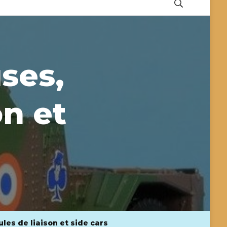
ses,
on et
les de liaison et side cars