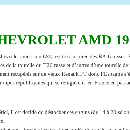
HEVROLET AMD 19
vrolet américain 6×4, est très inspirée des BA-6 russes. E
s de la tourelle du T26 russe et d’autres d’une tourelle de
ment récupérés sur de vieux Renault FT donc l’Espagne s’é
troupes républicaines qui se réfugièrent en France en passa
riel, il est décidé de déstocker ces engins (de 14 à 20 se
mm.
battants, furent affectées à des unités de cavalerie ayant 