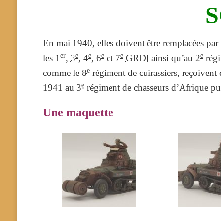
S
En mai 1940, elles doivent être remplacées par
er
e
e
e
e
e
les
1
,
3
,
4
,
6
et
7
GRDI
ainsi qu’au
2
régi
e
comme le
8
régiment de cuirassiers, reçoivent
e
1941 au
3
régiment de chasseurs d’Afrique pui
Une maquette