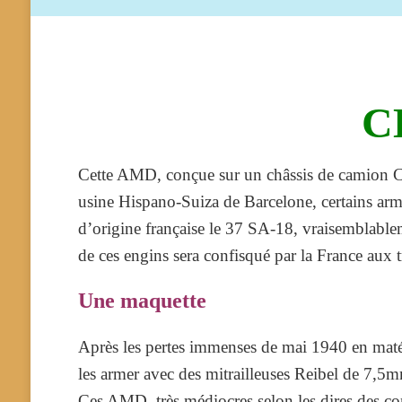
C
Cette AMD, conçue sur un châssis de camion Che
usine Hispano-Suiza de Barcelone, certains armé
d’origine française le 37 SA-18, vraisemblable
de ces engins sera confisqué par la France aux 
Une maquette
Après les pertes immenses de mai 1940 en maté
les armer avec des mitrailleuses Reibel de 7,5
Ces AMD, très médiocres selon les dires des com