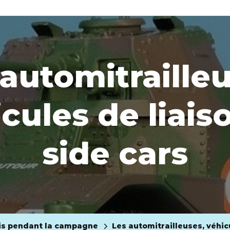
 automitrailleu
cules de liais
side cars
is pendant la campagne
Les automitrailleuses, véhicu