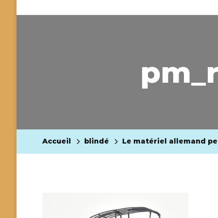
pm_r
Accueil
blindé
Le matériel allemand p