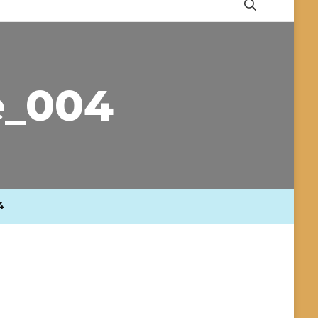
e_004
4