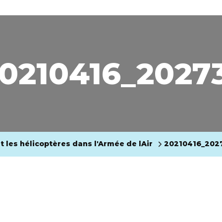
0210416_2027
t les hélicoptères dans l'Armée de lAir
20210416_202