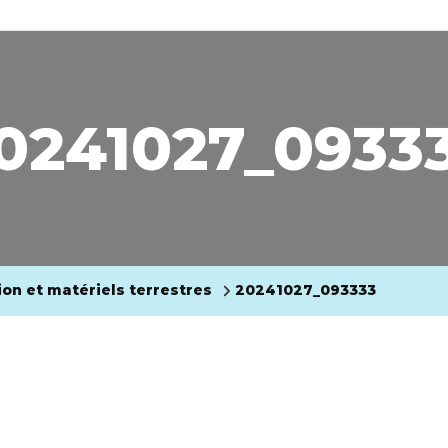
0241027_0933
tion et matériels terrestres
20241027_093333