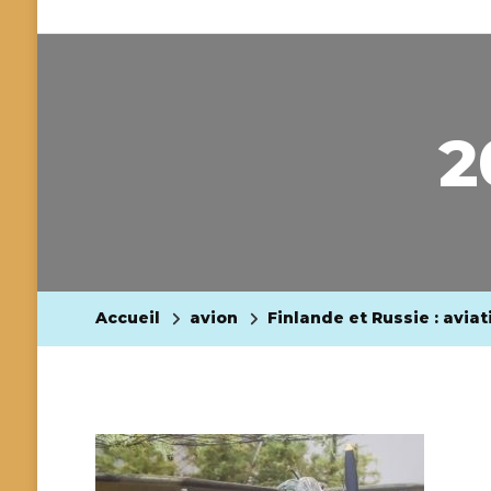
2
Accueil
avion
Finlande et Russie : avia